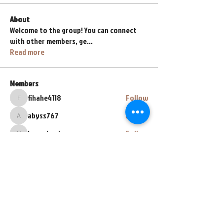
About
Welcome to the group! You can connect
with other members, ge
...
Read more
Members
fihahe4118
Follow
fihahe4118
abyss767
Follow
abyss767
henrybeyl
Follow
henrybeyl
lava.lavalol228
Follow
lava.lavalol228
Zarez Zarez
Follow
See All Members (67)