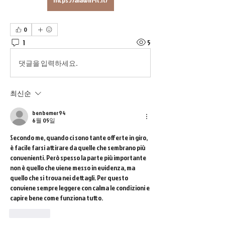
0
1
5
댓글을 입력하세요.
최신순
benbemer94
6월 05일
Secondo me, quando ci sono tante offerte in giro, 
è facile farsi attirare da quelle che sembrano più 
convenienti. Però spesso la parte più importante 
non è quello che viene messo in evidenza, ma 
quello che si trova nei dettagli. Per questo 
conviene sempre leggere con calma le condizioni e 
capire bene come funziona tutto.
좋아요