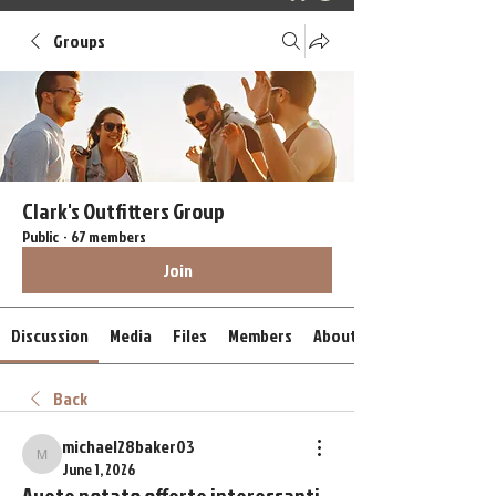
Groups
Clark's Outfitters Group
Public
·
67 members
Join
Discussion
Media
Files
Members
About
Back
michael28baker03
michael28baker03
June 1, 2026
Avete notato offerte interessanti