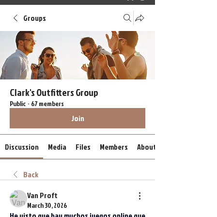
Groups
Clark's Outfitters Group
Public
·
67 members
Join
Discussion
Media
Files
Members
About
Back
Van Proft
March 30, 2026
He visto que hay muchos juegos online que 