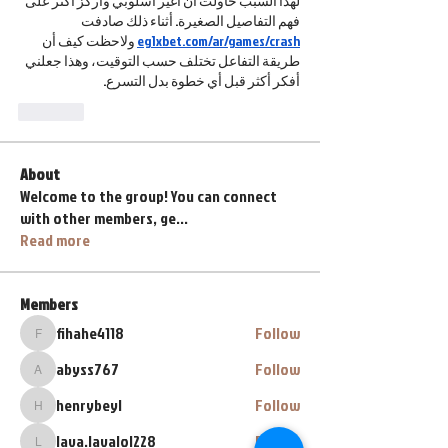
لهذا السبب حاولت أن أغير أسلوبي وأركز أكثر على 
فهم التفاصيل الصغيرة. أثناء ذلك صادفت 
 ولاحظت كيف أن 
eg1xbet.com/ar/games/crash
طريقة التفاعل تختلف حسب التوقيت، وهذا جعلني 
أفكر أكثر قبل أي خطوة بدل التسرع.
Like
About
Welcome to the group! You can connect
with other members, ge
...
Read more
Members
fihahe4118
Follow
fihahe4118
abyss767
Follow
abyss767
henrybeyl
Follow
henrybeyl
lava.lavalol228
Follow