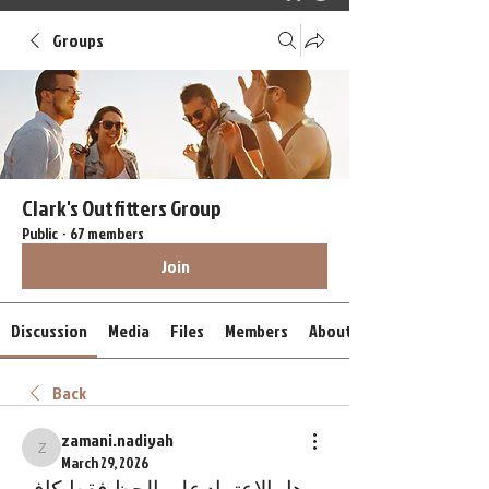
Groups
Clark's Outfitters Group
Public
·
67 members
Join
Discussion
Media
Files
Members
About
Back
zamani.nadiyah
zamani.nadiyah
March 29, 2026
هل الاعتماد على الحظ فقط كافٍ