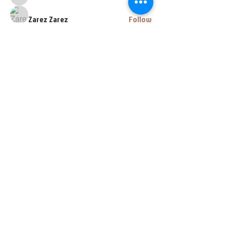
lava.lavalol228
Zarez Zarez
Follow
See All Members (67)
448 E Main Street
Central City IA, 52214
info@clarksoutfitters.com
319-835-8259